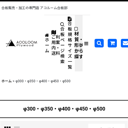
合板販売・加工の専門店 アコルーム合板部
合
合
板
材
板
規
ご利
質・
ホ
ペ
格
用案
形状
ー
ー
サ
内・
ム
ジ
イ
から
送料
検
ズ
探す
索
一
覧
ホーム
>
φ300・φ350・φ400・φ450・φ500
φ300・φ350・φ400・φ450・φ500