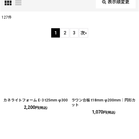
表示順変更
閉じる
127
件
並び順
:
1
2
3
次
»
絞り込む
カネライトフォーム E-3 t25mm φ300
ラワン合板 t18mm φ200mm｜円形カ
ット
2,200
円
(税込)
1,070
円
(税込)