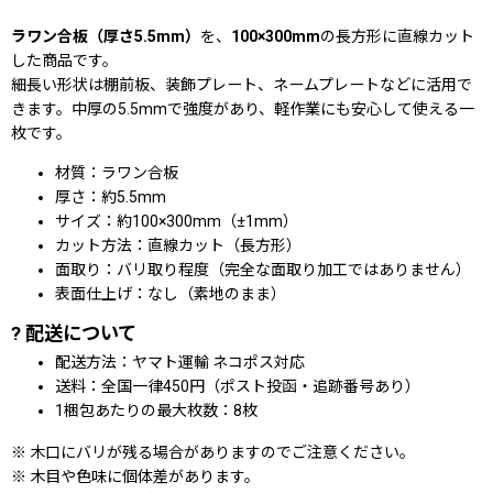
ラワン合板（厚さ5.5mm）
を、
100×300mm
の長方形に直線カット
した商品です。
細長い形状は棚前板、装飾プレート、ネームプレートなどに活用で
きます。中厚の5.5mmで強度があり、軽作業にも安心して使える一
枚です。
材質：ラワン合板
厚さ：約5.5mm
サイズ：約100×300mm（±1mm）
カット方法：直線カット（長方形）
面取り：バリ取り程度（完全な面取り加工ではありません）
表面仕上げ：なし（素地のまま）
? 配送について
配送方法：ヤマト運輸 ネコポス対応
送料：全国一律450円（ポスト投函・追跡番号あり）
1梱包あたりの最大枚数：8枚
※
木口にバリが残る場合がありますのでご注意ください。
※
木目や色味に個体差があります。