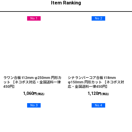
Item Ranking
No.1
No.2
ラワン合板 t12mm φ250mm 円形カ
シナランバーコア合板 t18mm
ット 【ネコポス対応・全国送料一律
φ150mm 円形カット 【ネコポス対
450円】
応・全国送料一律450円】
1,060
1,120
円
円
(税込)
(税込)
No.3
No.4