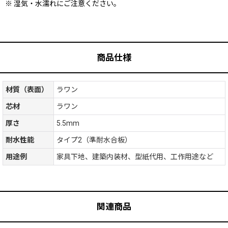
※
湿気・水濡れにご注意ください。
商品仕様
材質（表面）
ラワン
芯材
ラワン
厚さ
5.5mm
耐水性能
タイプ2（準耐水合板）
用途例
家具下地、建築内装材、型紙代用、工作用途など
関連商品