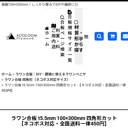
長細100×300mm！しっかり厚みでDIYや補修に◎
合
合
板
材
板
規
ご利
質・
ホ
ペ
格
用案
形状
ー
ー
サ
内・
ム
ジ
イ
から
送料
検
ズ
探す
索
一
覧
ホーム
>
ラワン合板｜DIY・建築に使えるラワンベニヤ
>
ラワン合板 四角形（ネコポス対応サイズ）
>
ラワン合板 t5.5mm 100×300mm 四角形カット 【ネコポス対応・全国送料一律
450円】
ラワン合板 t5.5mm 100×300mm 四角形カット
【ネコポス対応・全国送料一律450円】